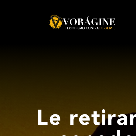
Voragine
Le retira