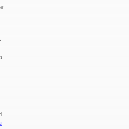
ar
e
o
o
d
a