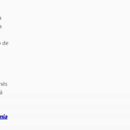
a
a
o de
nés
rá
nia