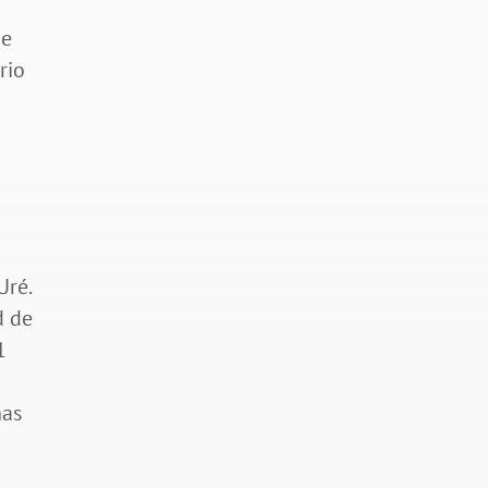
de
rio
Uré.
d de
1
has