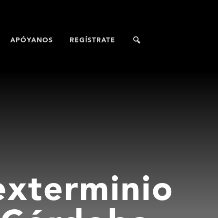
APÓYANOS
REGÍSTRATE
 exterminio