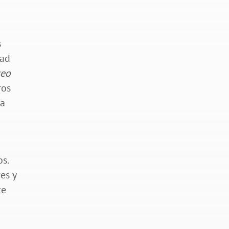
s
dad
seo
ros
ma
s.
es y
te