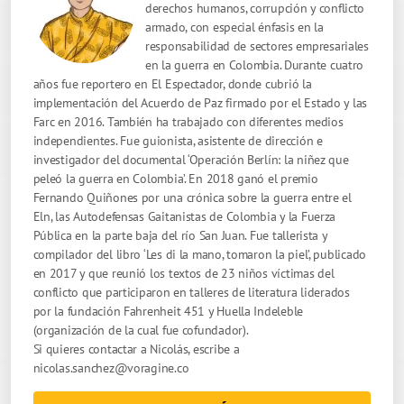
derechos humanos, corrupción y conflicto
armado, con especial énfasis en la
responsabilidad de sectores empresariales
en la guerra en Colombia. Durante cuatro
años fue reportero en El Espectador, donde cubrió la
implementación del Acuerdo de Paz firmado por el Estado y las
Farc en 2016. También ha trabajado con diferentes medios
independientes. Fue guionista, asistente de dirección e
investigador del documental ‘Operación Berlín: la niñez que
peleó la guerra en Colombia’. En 2018 ganó el premio
Fernando Quiñones por una crónica sobre la guerra entre el
Eln, las Autodefensas Gaitanistas de Colombia y la Fuerza
Pública en la parte baja del río San Juan. Fue tallerista y
compilador del libro ‘Les di la mano, tomaron la piel’, publicado
en 2017 y que reunió los textos de 23 niños víctimas del
conflicto que participaron en talleres de literatura liderados
por la fundación Fahrenheit 451 y Huella Indeleble
(organización de la cual fue cofundador).
Si quieres contactar a Nicolás, escribe a
nicolas.sanchez@voragine.co