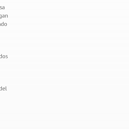
sa
lgan
ando
dos
del
e