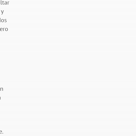
ltar
 y
dos
pero
in
a
te.