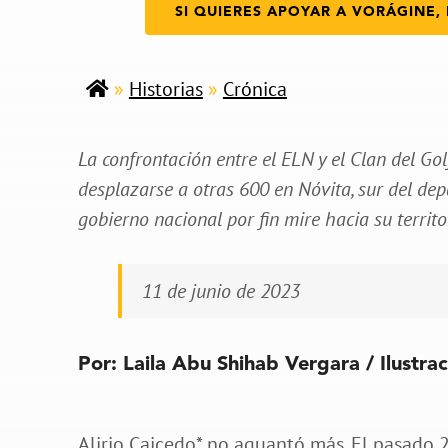
SI QUIERES APOYAR A VORÁGINE, 
»
Historias
»
Crónica
La confrontación entre el ELN y el Clan del Go
desplazarse a otras 600 en Nóvita, sur del dep
gobierno nacional por fin mire hacia su territo
11 de junio de 2023
Por: Laila Abu Shihab Vergara / Ilustra
Alirio Caicedo* no aguantó más. El pasado 2 