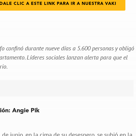
DALE CLIC A ESTE LINK PARA IR A NUESTRA VAKI
lfo confinó durante nueve días a 5.600 personas y obligó
artamento. Líderes sociales lanzan alerta para que el
rio.
ción: Angie Pik
de junio, en la cima de su desespero, se subió en la