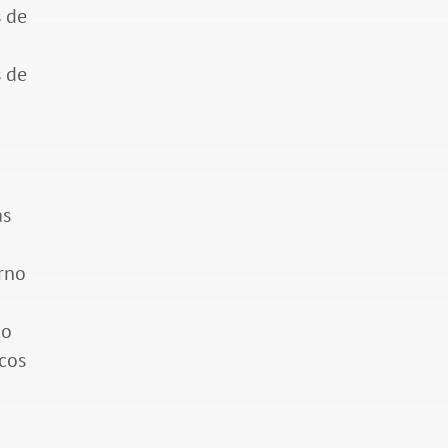
s de
s de
as
orno
no
icos