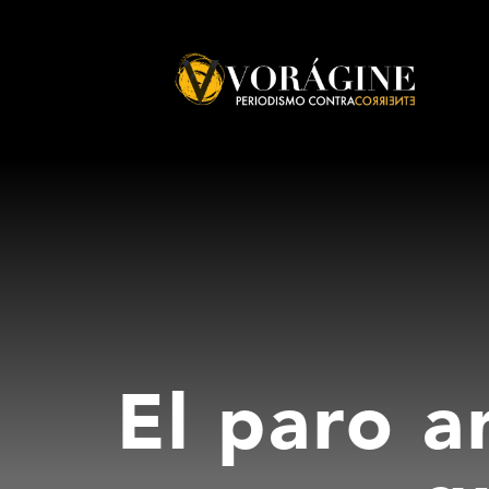
Voragine
El paro a