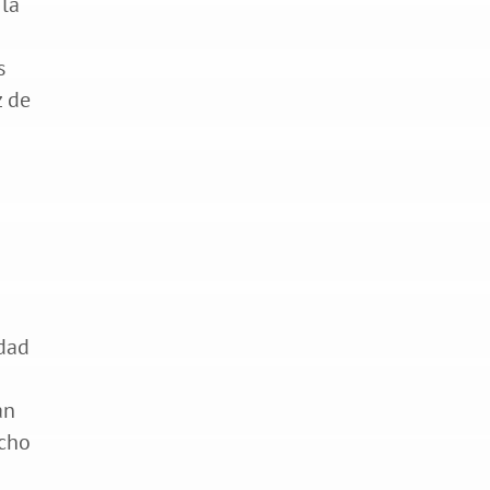
 la
s
z de
idad
an
ucho