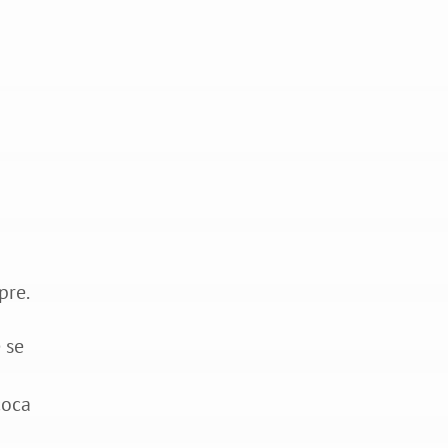
a
pre.
 se
coca