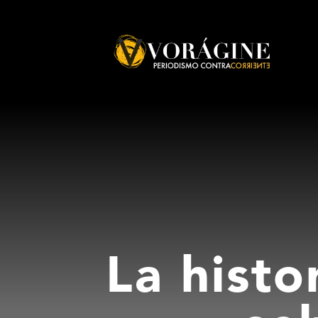
Voragine
La histo