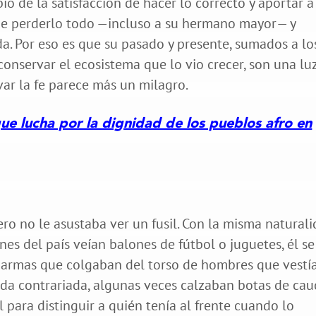
bio de la satisfacción de hacer lo correcto y aportar a
que perderlo todo —incluso a su hermano mayor— y
a. Por eso es que su pasado y presente, sumados a lo
onservar el ecosistema que lo vio crecer, son una lu
ar la fe parece más un milagro.
ue lucha por la dignidad de los pueblos afro en
ero no le asustaba ver un fusil. Con la misma natural
nes del país veían balones de fútbol o juguetes, él se
s armas que colgaban del torso de hombres que vestí
ada contrariada, algunas veces calzaban botas de ca
il para distinguir a quién tenía al frente cuando lo