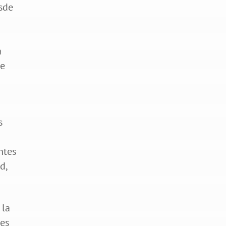
esde
a
se
s
ntes
d,
 la
les