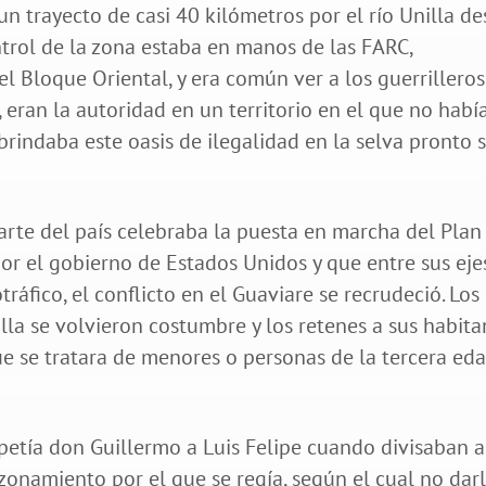
un trayecto de casi 40 kilómetros por el río Unilla d
ontrol de la zona estaba en manos de las FARC,
l Bloque Oriental, y era común ver a los guerrilleros
, eran la autoridad en un territorio en el que no habí
rindaba este oasis de ilegalidad en la selva pronto 
rte del país celebraba la puesta en marcha del Plan
or el gobierno de Estados Unidos y que entre sus eje
tráfico, el conflicto en el Guaviare se recrudeció. Los
illa se volvieron costumbre y los retenes a sus habita
e se tratara de menores o personas de la tercera eda
repetía don Guillermo a Luis Felipe cuando divisaban a
zonamiento por el que se regía, según el cual no dar