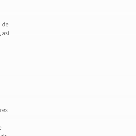
n de
 así
res
e