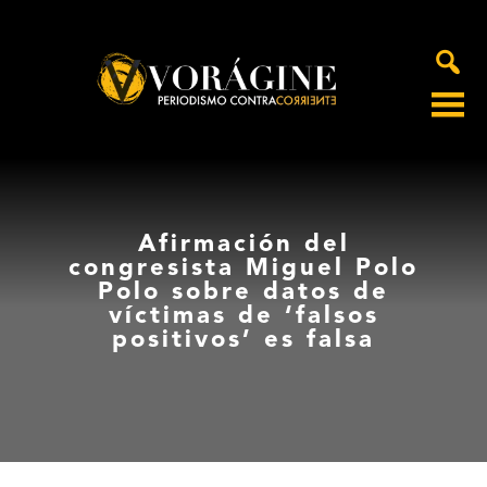
Voragine
Afirmación del
congresista Miguel Polo
Polo sobre datos de
víctimas de ‘falsos
positivos’ es falsa