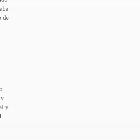
taba
o de
no
 y
al y
l