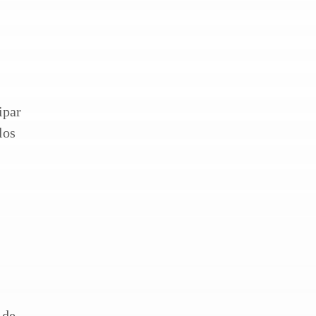
ipar
los