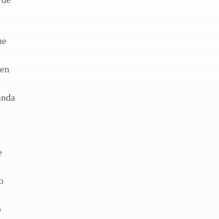
ue
 en
s
anda
e
o
o