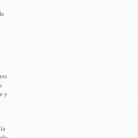
de
res
s
e y
 la
ado