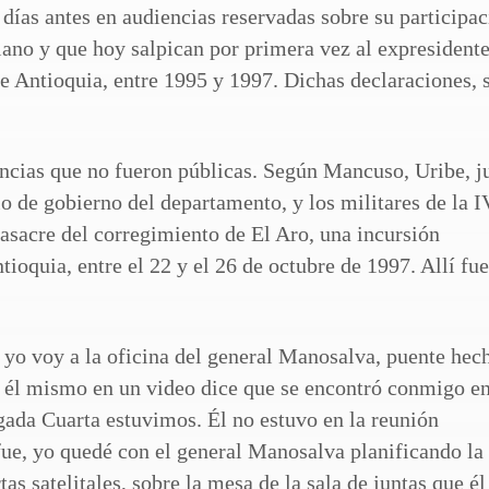
ías antes en audiencias reservadas sobre su participa
iano y que hoy salpican por primera vez al expresident
e Antioquia, entre 1995 y 1997. Dichas declaraciones, 
ias que no fueron públicas. Según Mancuso, Uribe, j
o de gobierno del departamento, y los militares de la I
masacre del corregimiento de El Aro, una incursión
tioquia, entre el 22 y el 26 de octubre de 1997. Allí fu
 yo voy a la oficina del general Manosalva, puente hec
o él mismo en un video dice que se encontró conmigo en
gada Cuarta estuvimos. Él no estuvo en la reunión
 fue, yo quedé con el general Manosalva planificando la
as satelitales, sobre la mesa de la sala de juntas que él