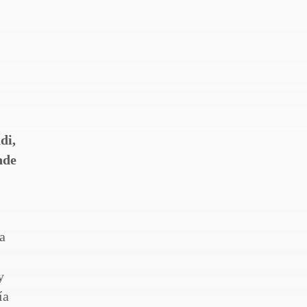
di,
nde
a
y
ía