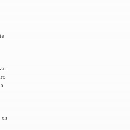
te
wart
tro
ia
s en