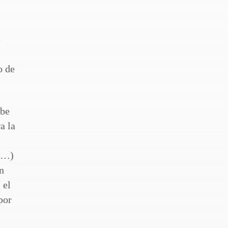
e
o de
ibe
a la
 (…)
n
 el
por