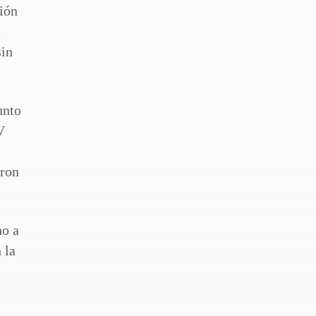
ción
e
sin
unto
V
eron
ho a
 la