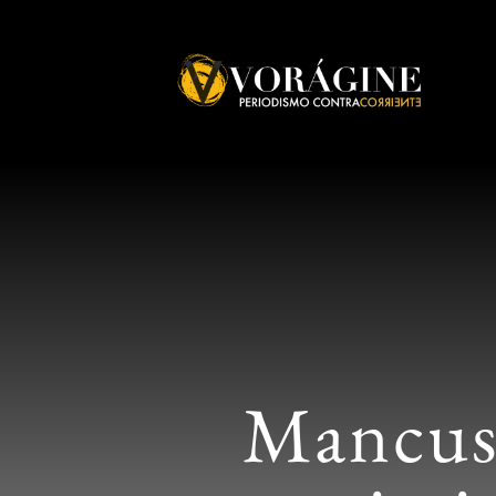
Voragine
Mancuso