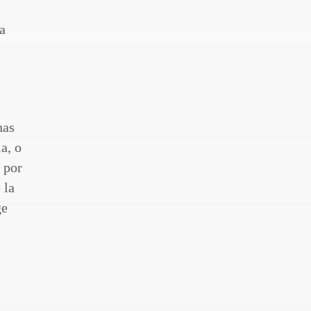
ta
nas
a, o
s por
 la
ge