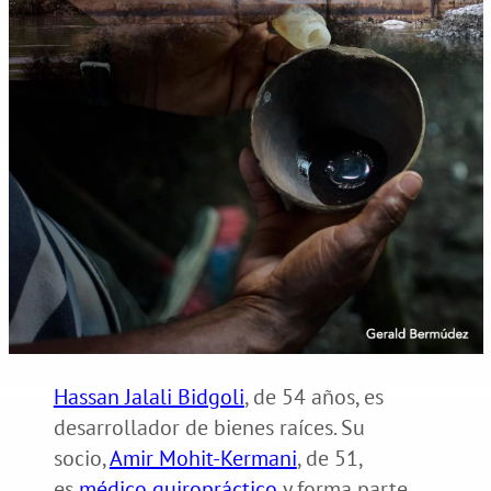
Hassan Jalali Bidgoli
, de 54 años, es
desarrollador de bienes raíces. Su
socio,
Amir Mohit-Kermani
, de 51,
es
médico quiropráctico
y forma parte