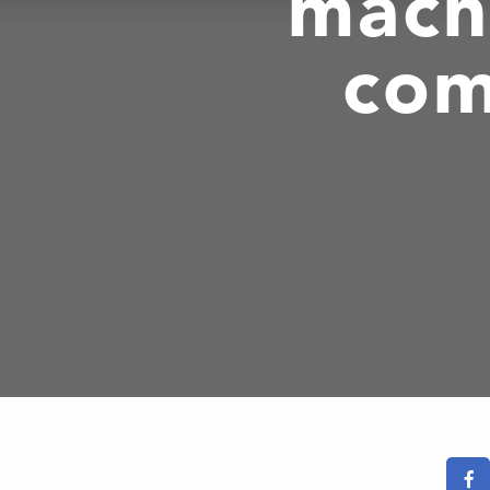
mach
com