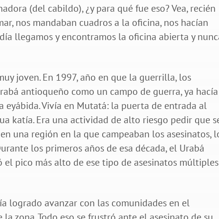
ora (del cabildo), ¿y para qué fue eso? Vea, recién
r, nos mandaban cuadros a la oficina, nos hacían
n día llegamos y encontramos la oficina abierta y nunc
y joven. En 1997, año en que la guerrilla, los
l Urabá antioqueño como un campo de guerra, ya hacía
 eyábida. Vivía en Mutatá: la puerta de entrada al
gua katía. Era una actividad de alto riesgo pedir que s
en una región en la que campeaban los asesinatos, l
urante los primeros años de esa década, el Urabá
el pico más alto de ese tipo de asesinatos múltiples
abía logrado avanzar con las comunidades en el
la zona. Todo eso se frustró ante el asesinato de su