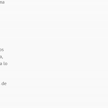
uma
s
os
a,
a lo
s de