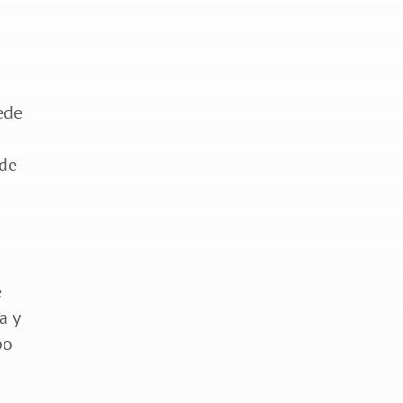
ede
 de
e
a y
po