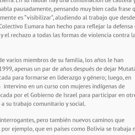
tierra. En su hablar hay una combinación de cautela 
e habla pausadamente, pensando muy bien cada frase 
mente es “visibilizar”, aludiendo al trabajo que desde
 Colectivo Eumara han hecho para reflejar la defensa
 el rechazo a todas las formas de violencia contra l
da de varios miembros de su familia, los años le han
 1999, apenas un par de años después de dejar Mutatá
cada para formarse en liderazgo y género; luego, en
lá intervino en un curso con mujeres indígenas de
ada por el Gobierno de Israel para participar en otr
a su trabajo comunitario y social.
 interrogantes, pero también nuevos caminos que
ó, por ejemplo, que en países como Bolivia se trabaja