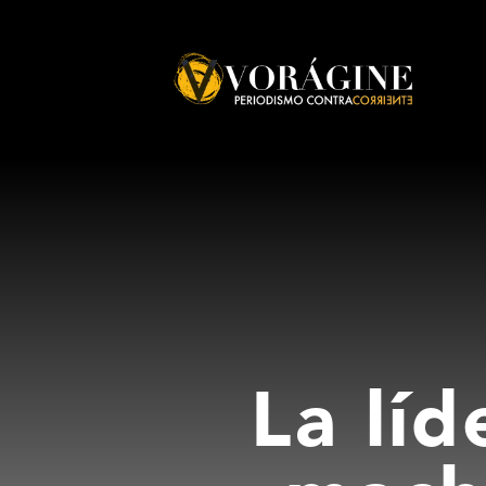
Voragine
La líd