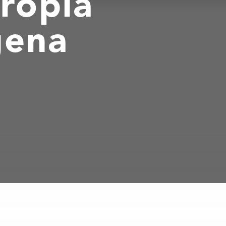
ropia
gena