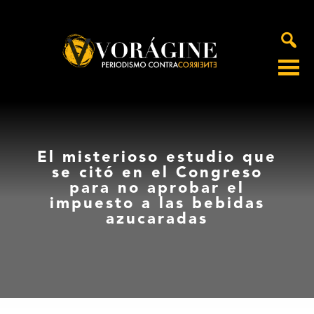
Voragine
El misterioso estudio que
se citó en el Congreso
para no aprobar el
impuesto a las bebidas
azucaradas