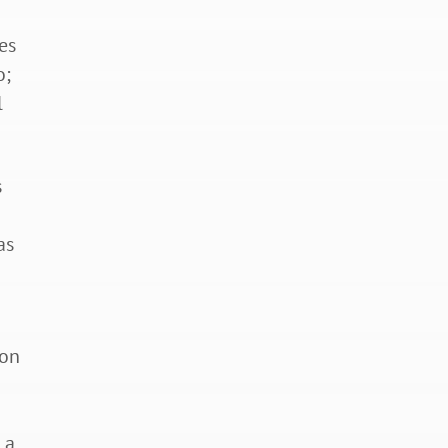
es
o;
l
s
as
con
 a