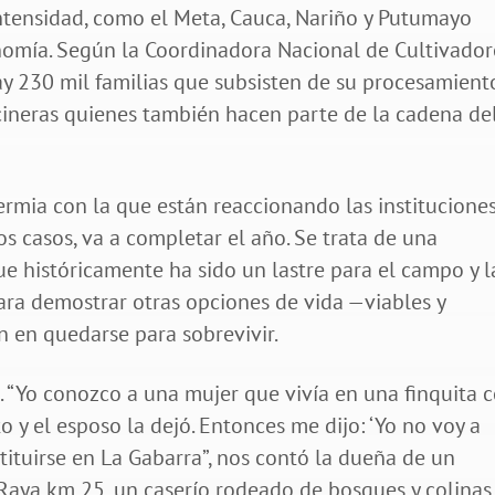
tensidad, como el Meta, Cauca, Nariño y Putumayo
nomía. Según la Coordinadora Nacional de Cultivador
ay 230 mil familias que subsisten de su procesamient
ocineras quienes también hacen parte de la cadena de
ermia con la que están reaccionando las institucione
s casos, va a completar el año. Se trata de una
e históricamente ha sido un lastre para el campo y l
ara demostrar otras opciones de vida —viables y
n en quedarse para sobrevivir.
. “Yo conozco a una mujer que vivía en una finquita 
to y el esposo la dejó. Entonces me dijo: ‘Yo no voy a
stituirse en La Gabarra”, nos contó la dueña de un
aya km 25, un caserío rodeado de bosques y colinas,