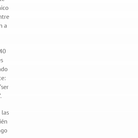
nico
ntre
n a
 40
es
ado
ce:
‘ser
.
 las
ién
ngo