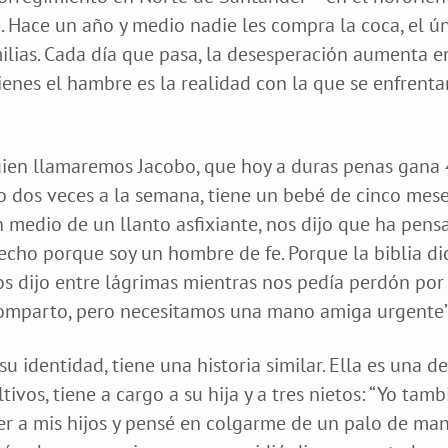
 Hace un año y medio nadie les compra la coca, el ú
ilias. Cada día que pasa, la desesperación aumenta e
uienes el hambre es la realidad con la que se enfrenta
quien llamaremos Jacobo, que hoy a duras penas gana
 o dos veces a la semana, tiene un bebé de cinco mes
n medio de un llanto asfixiante, nos dijo que ha pens
hecho porque soy un hombre de fe. Porque la biblia di
os dijo entre lágrimas mientras nos pedía perdón por 
, comparto, pero necesitamos una mano amiga urgente”
u identidad, tiene una historia similar. Ella es una de
ivos, tiene a cargo a su hija y a tres nietos: “Yo tamb
er a mis hijos y pensé en colgarme de un palo de ma