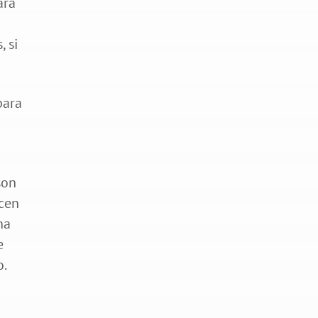
ara
 si
para
son
ecen
na
e
o.