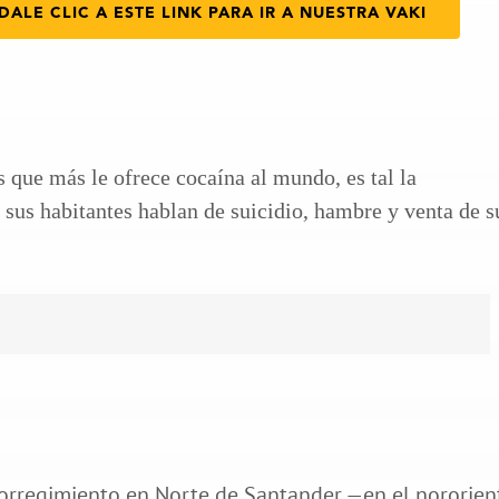
DALE CLIC A ESTE LINK PARA IR A NUESTRA VAKI
s que más le ofrece cocaína al mundo, es tal la
e sus habitantes hablan de suicidio, hambre y venta de s
corregimiento en Norte de Santander —en el nororien