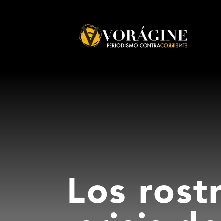
Voragine
Los rost