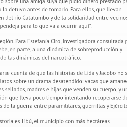
ntó sobre una amiga suya que pidió dinero prestado p
la detuvo antes de tomarlo. Para ellos, que llevan
 del río Catatumbo y de la solidaridad entre vecinos,
pendeja para lo que va a ocurrir aquí”.
región. Para Estefanía Ciro, investigadora consultada 
ebe, en parte, a una dinámica de sobreproducción y
o las dinámicas del narcotráfico.
arse cuenta de que las historias de Lida y Jacobo no 
 relatos sobre un drama desatendido: vacas que aman
 sellados, madres e hijas que venden su cuerpo, y u
gión que lleva poco tiempo intentando recuperarse d
de la guerra entre paramilitares, guerrillas y Ejércit
istoria es Tibú, el municipio con más hectáreas