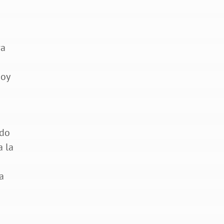
ra
hoy
s
ado
a la
a