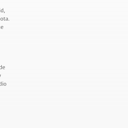
d,
ota.
ue
 de
y
dio
a