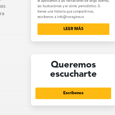
le apostamos a las narraciones de largo aliento,
mos
las ilustraciones y el cómic periodístico. Si
tienes una historia que compartirnos,
ara
escríbenos a
info@voragine.co
LEER MÁS
Queremos
escucharte
Escríbenos