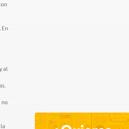
con
. En
y al
as.
e no
 la