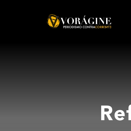
Voragine
Ref