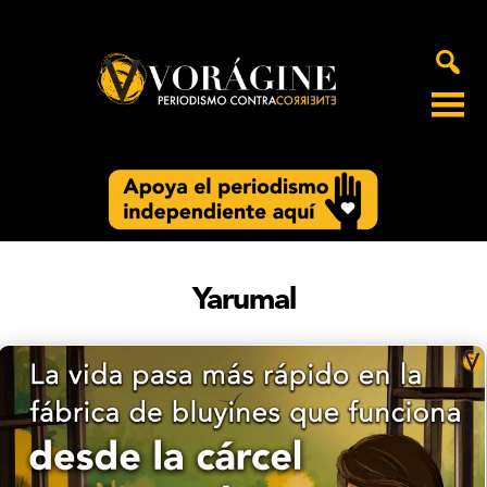
Voragine
Yarumal