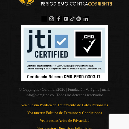
© Copyright - Colombia
2026 | Fundación Vorágine | mail:
info@voragine.co
| Todos los derechos reservados
Vea nuestra Política de Tratamiento de Datos Personales
Vea nuestra Política de Términos y Condiciones
Vea nuestro Aviso de Privacidad
Vea nuestras Directrices Editoriales