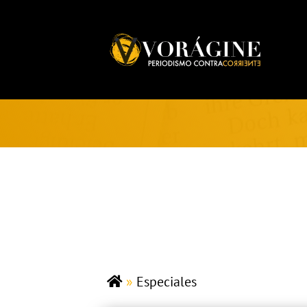
Voragine
»
Especiales