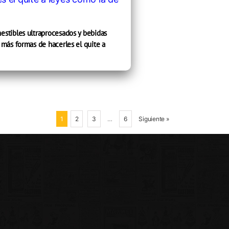
stibles ultraprocesados y bebidas
más formas de hacerles el quite a
1
2
3
…
6
Siguiente »