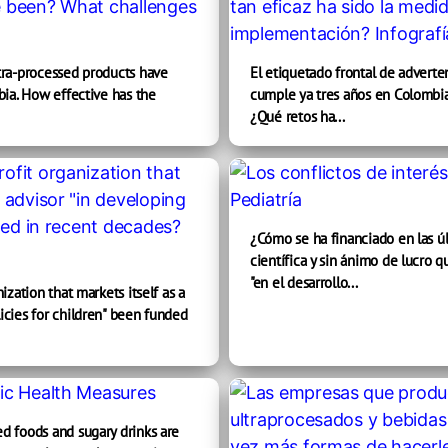
tra-processed products have
El etiquetado frontal de advert
bia. How effective has the
cumple ya tres años en Colombia
¿Qué retos ha...
¿Cómo se ha financiado en las ú
científica y sin ánimo de lucro 
"en el desarrollo...
ization that markets itself as a
icies for children" been funded
d foods and sugary drinks are