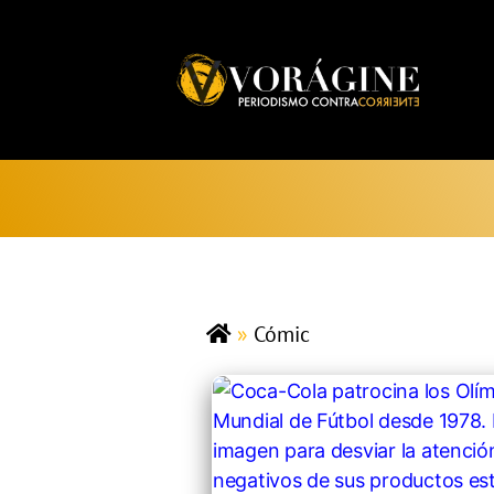
Voragine
»
Cómic