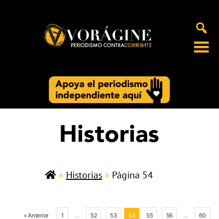
Voragine
Historias
»
Historias
»
Página 54
« Anterior
1
…
52
53
54
55
56
…
60