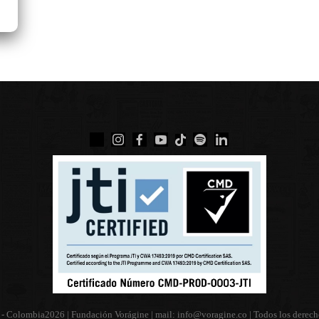
 - Colombia
2026 | Fundación Vorágine | mail:
info@voragine.co
| Todos los derech