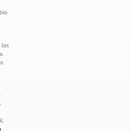
 los
a.
as
o
s
l.
e