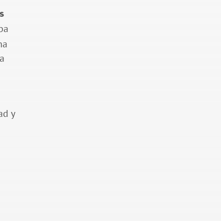
s
ba
ha
la
ad y
l