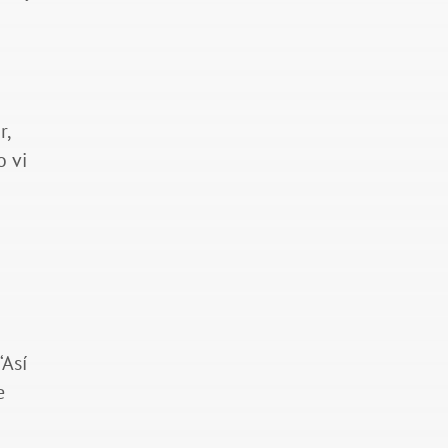
r,
o vi
e
a
“Así
e