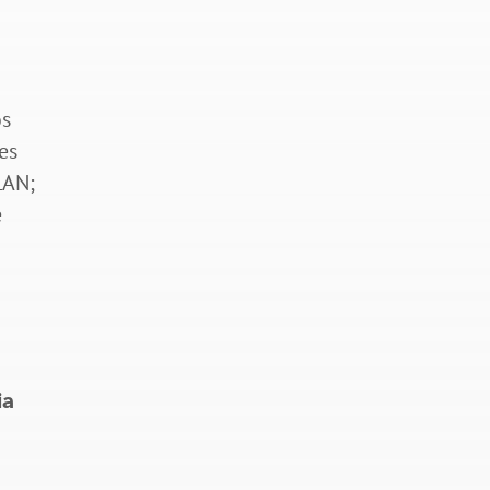
os
es
LAN;
e
ia