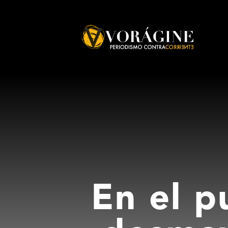
Voragine
En el p