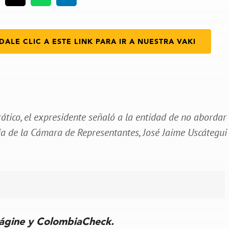
DALE CLIC A ESTE LINK PARA IR A NUESTRA VAKI
rático, el expresidente señaló a la entidad de no abordar
ia de la Cámara de Representantes, José Jaime Uscátegui 
rágine y ColombiaCheck.