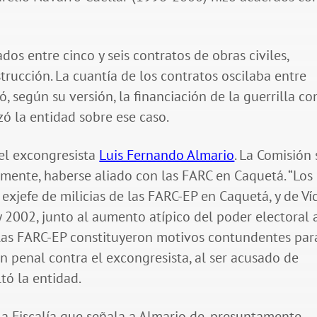
os entre cinco y seis contratos de obras civiles,
rucción. La cuantía de los contratos oscilaba entre
, según su versión, la financiación de la guerrilla co
ó la entidad sobre ese caso.
el excongresista
Luis Fernando Almario
. La Comisión 
tamente, haberse aliado con las FARC en Caquetá. “Los
exjefe de milicias de las FARC-EP en Caquetá, y de Ví
 2002, junto al aumento atípico del poder electoral 
 las FARC-EP constituyeron motivos contundentes par
ón penal contra el excongresista, al ser acusado de
ltó la entidad.
a Fiscalía que señala a Almario de, presuntamente,