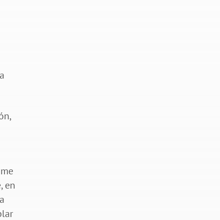
la
ón,
aime
, en
na
blar