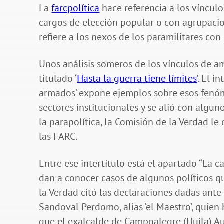
La
farcpolítica
hace referencia a los víncul
cargos de elección popular o con agrupacion
refiere a los nexos de los paramilitares con
Unos análisis someros de los vínculos de 
titulado ‘
Hasta la guerra tiene límites
’. El i
armados’ expone ejemplos sobre esos fenó
sectores institucionales y se alió con algun
la parapolítica, la Comisión de la Verdad le
las FARC.
Entre ese intertítulo está el apartado “La c
dan a conocer casos de algunos políticos qu
la Verdad citó las declaraciones dadas ante f
Sandoval Perdomo, alias ‘el Maestro’, quien
que el exalcalde de Campoalegre (Huila) A