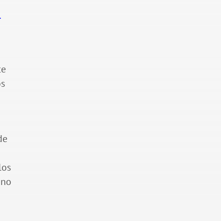
u
te
os
de
los
 no