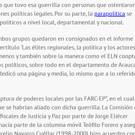
os que tuvo esa guerrilla con personas que ostentaro
es políticas legales. Por su parte, la
parapolitica
se
 políticos a nivel local, departamental y nacional.
ambos grupos quedaron en consignados en el informe
ntertítulo ‘Las élites regionales, la política y los actore
menos y también sobre la manera como el ELN coopt
os políticos, sobre todo en el departamento de Arauca
 dedicó una página y media, lo mismo que a lo referid
aptura de poderes locales por las FARC-EP”, en el cual
e se habrían aliado con dicha guerrilla. La Comisión
iscales de Justicia y Paz por parte de Jorge Eliécer
 hacía parte de la columna móvil Teófilo Forero y ase
urelio Navarro Cuéllar (1998-2000) hizo acuerdos co