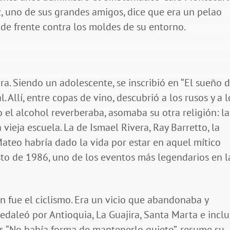
z, uno de sus grandes amigos, dice que era un pelao
 de frente contra los moldes de su entorno.
ura. Siendo un adolescente, se inscribió en “El sueño d
. Allí, entre copas de vino, descubrió a los rusos y a l
 el alcohol reverberaba, asomaba su otra religión: la
a vieja escuela. La de Ismael Rivera, Ray Barretto, la
teo habría dado la vida por estar en aquel mítico
to de 1986, uno de los eventos más legendarios en l
ón fue el ciclismo. Era un vicio que abandonaba y
edaleó por Antioquia, La Guajira, Santa Marta e incl
r. “No había forma de mantenerlo quieto”, resume su