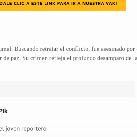
DALE CLIC A ESTE LINK PARA IR A NUESTRA VAKI
umal. Buscando retratar el conflicto, fue asesinado por 
r de paz. Su crimen refleja el profundo desamparo de l
Pik