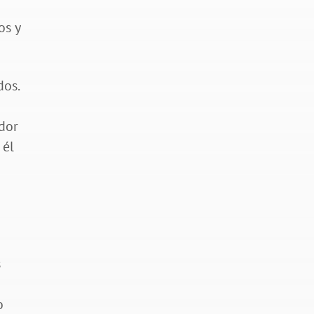
os y
dos.
ador
 él
s
o