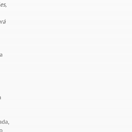
es,
ará
ra
n
ada,
lo