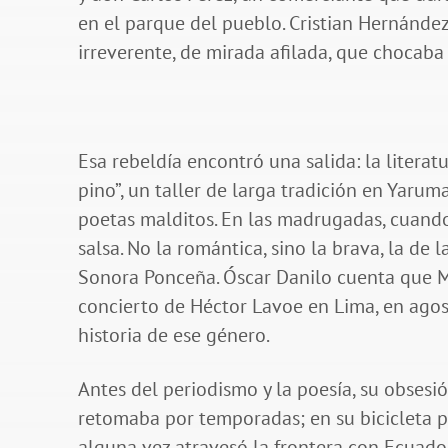
en el parque del pueblo. Cristian Hernánde
irreverente, de mirada afilada, que chocaba
Esa rebeldía encontró una salida: la literat
pino”, un taller de larga tradición en Yarumal
poetas malditos. En las madrugadas, cuando
salsa. No la romántica, sino la brava, la de l
Sonora Ponceña. Óscar Danilo cuenta que Ma
concierto de Héctor Lavoe en Lima, en agos
historia de ese género.
Antes del periodismo y la poesía, su obsesi
retomaba por temporadas; en su bicicleta p
alguna vez atravesó la frontera con Ecuado