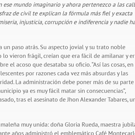
n ese mundo imaginario y ahora pertenezco a las call
raz de civil te explican la fórmula más fiel y exacta
iseria, injusticia, corrupción e indiferencia y nadie h
un paso atrás. Su aspecto jovial y su trato noble
 lo vieron frágil, creían que era fácil de amilanar y e
re el acoso que desataba su oficio. “Así las cosas, en
lescentes por razones cada vez más absurdas y las
ridad. La administración debe poner más de su parte
unicipio ya es muy fácil matar sin consecuencias”,
sado, tras el asesinato de Jhon Alexander Tabares, u
umaleña muy unida: doña Gloria Rueda, maestra jubil
rante años administró el emblemático Café Montecar