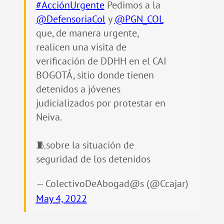
#AcciónUrgente
Pedimos a la
@DefensoriaCol
y
@PGN_COL
que, de manera urgente,
realicen una visita de
verificación de DDHH en el CAI
BOGOTÁ, sitio donde tienen
detenidos a jóvenes
judicializados por protestar en
Neiva.
🧵sobre la situación de
seguridad de los detenidos
— ColectivoDeAbogad@s (@Ccajar)
May 4, 2022