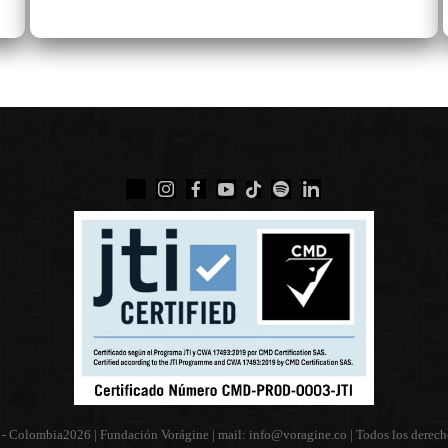
 - Colombia
2026 | Fundación Vorágine | mail:
info@voragine.co
| Todos los derech