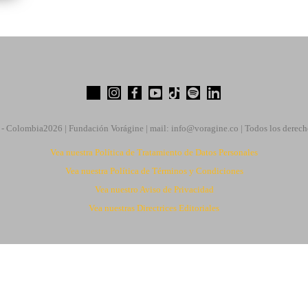
 - Colombia
2026 | Fundación Vorágine | mail:
info@voragine.co
| Todos los derech
Vea nuestra Política de Tratamiento de Datos Personales
Vea nuestra Política de Términos y Condiciones
Vea nuestro Aviso de Privacidad
Vea nuestras Directrices Editoriales