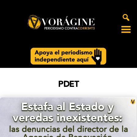
Voragine
PDET