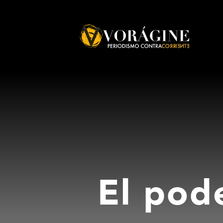
Voragine
El pod