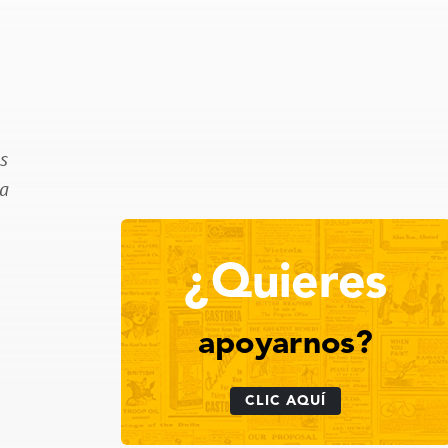
es
la
¿Quieres
apoyarnos?
CLIC AQUÍ