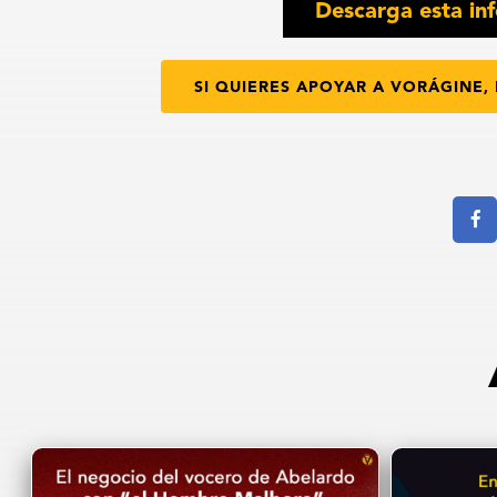
Descarga esta inf
SI QUIERES APOYAR A VORÁGINE, 