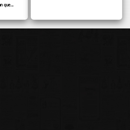
n que...