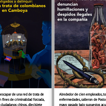
escapar de una red de trata de
Alrededor de cien empleados, t
 fines de criminalidad forzada,
enfermedades, salieron de Post
 ciudadanos chinos, diecisiete
mayo pasado bajo supuestos ac