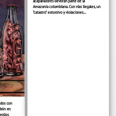
acaparadores devoran parte de la
Amazonía colombiana. Con vías ilegales, un
“catastro” extorsivo y violaciones...
odos con
obón en
uerdos