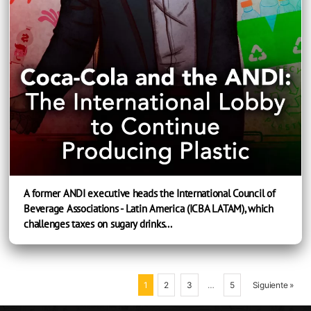
A former ANDI executive heads the International Council of
Beverage Associations - Latin America (ICBA LATAM), which
challenges taxes on sugary drinks...
1
2
3
…
5
Siguiente »