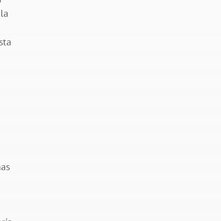
 la
sta
nas