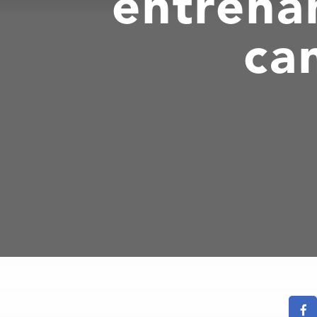
entrena
ca