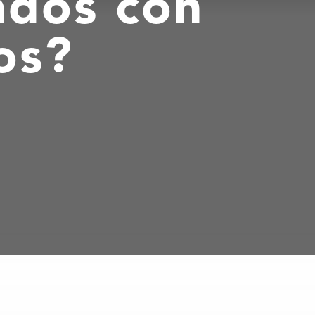
ados con
os?