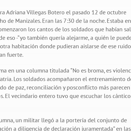
ora Adriana Villegas Botero el pasado 12 de octubre
cho de Manizales. Eran las 7:30 de la noche. Estaba en
comenzaron los cantos de los soldados que habían sa
 de eso -“yo también quería alejarme, a quién le pued
 a otra habitación donde pudieran aislarse de ese ruid
an fuerte.
ema en una columna titulada “No es broma, es violenci
 Patria. Los soldados acompañaron el entrenamiento d
do de paz, reconciliación y posconflicto más parecen
s. El vecindario entero tuvo que escuchar los cántico
mna, un militar llegó a la portería del conjunto de
ación a diligencia de declaración juramentada” en las