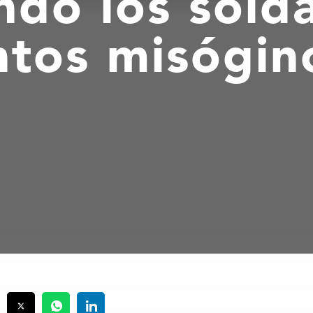
ndo los sold
ntos misógin