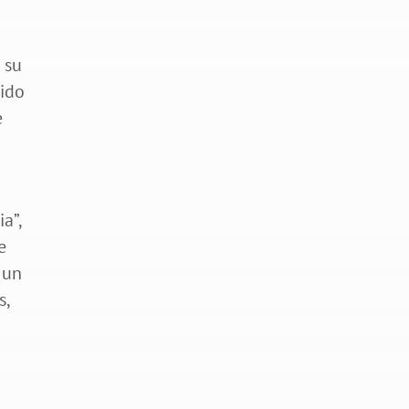
 su
lido
e
o
a”,
e
 un
s,