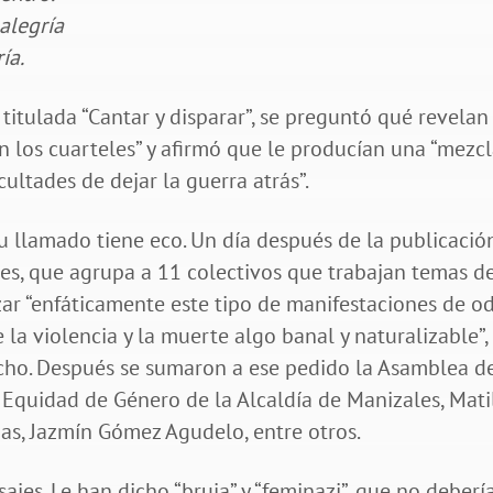
alegría
ía.
itulada “Cantar y disparar”, se preguntó qué revelan
n los cuarteles” y afirmó que le producían una “mezc
icultades de dejar la guerra atrás”.
su llamado tiene eco. Un día después de la publicació
es, que agrupa a 11 colectivos que trabajan temas d
r “enfáticamente este tipo de manifestaciones de o
 la violencia y la muerte algo banal y naturalizable”, 
ucho. Después se sumaron a ese pedido la Asamblea d
y Equidad de Género de la Alcaldía de Manizales, Mati
das, Jazmín Gómez Agudelo, entre otros.
ajes. Le han dicho “bruja” y “feminazi”, que no deberí