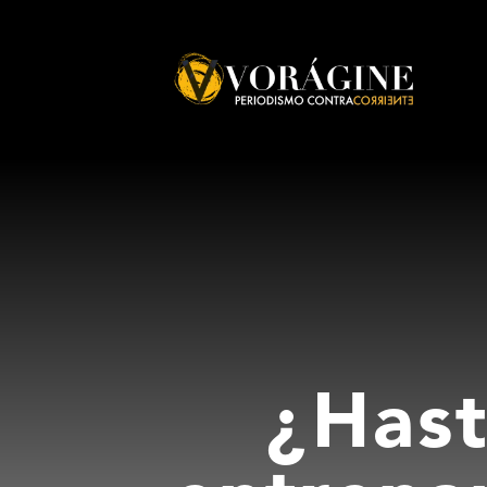
Voragine
¿Hast