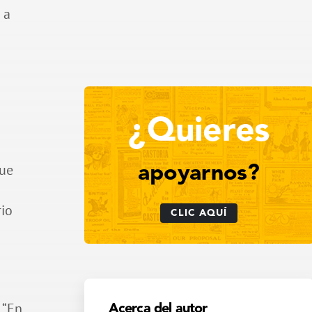
 a
¿Quieres
que
apoyarnos?
rio
CLIC AQUÍ
a
 “En
Acerca del autor