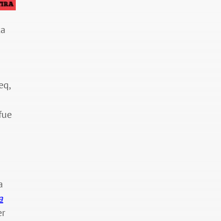
ta
eq,
fue
a
a
er