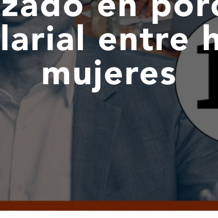
izado en por
larial entre
mujeres