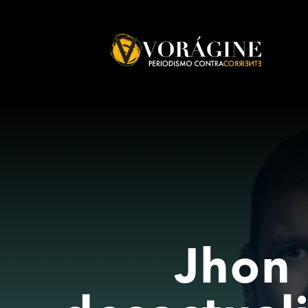
Voragine
Jhon 