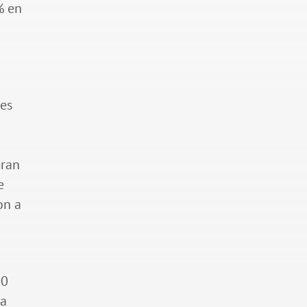
% en
 es
Gran
e
on a
20
ra