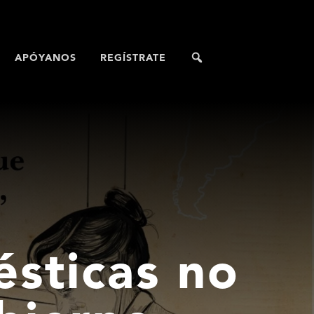
APÓYANOS
REGÍSTRATE
ésticas no