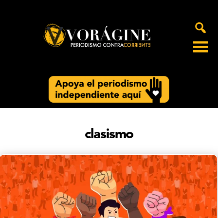
Voragine
clasismo