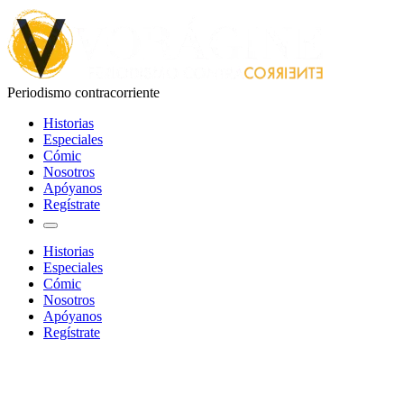
Skip
Voragine
to
the
content
Periodismo contracorriente
Historias
Especiales
Cómic
Nosotros
Apóyanos
Regístrate
Historias
Especiales
Cómic
Nosotros
Apóyanos
Regístrate