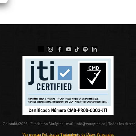
 - Colombia
2026 | Fundación Vorágine | mail:
info@voragine.co
| Todos los derech
Vea nuestra Política de Tratamiento de Datos Personales