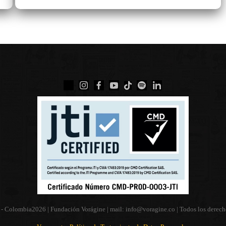
 - Colombia
2026 | Fundación Vorágine | mail:
info@voragine.co
| Todos los derech