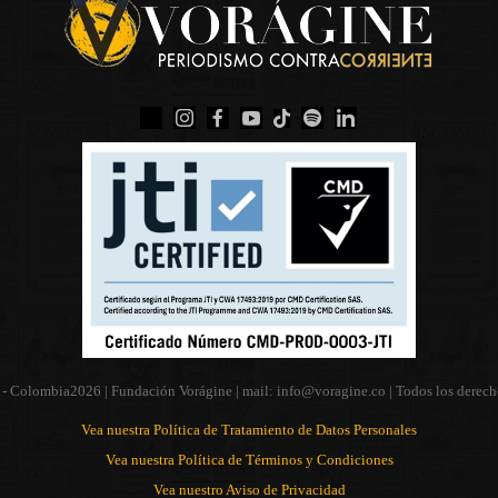
 - Colombia
2026 | Fundación Vorágine | mail:
info@voragine.co
| Todos los derech
Vea nuestra Política de Tratamiento de Datos Personales
Vea nuestra Política de Términos y Condiciones
Vea nuestro Aviso de Privacidad