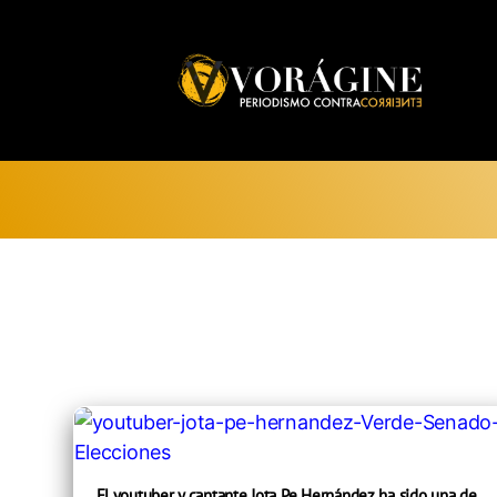
Voragine
El youtuber y cantante Jota Pe Hernández ha sido una de