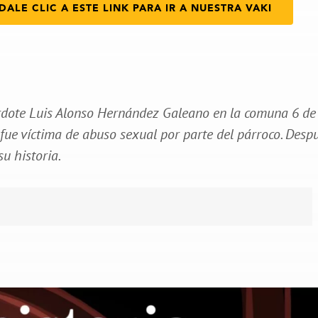
DALE CLIC A ESTE LINK PARA IR A NUESTRA VAKI
erdote Luis Alonso Hernández Galeano en la comuna 6 de
ue víctima de abuso sexual por parte del párroco. Desp
su historia.