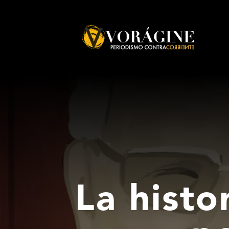
Voragine
La histo