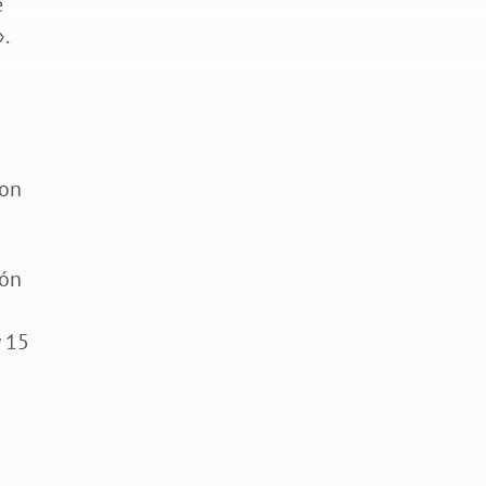
e
.
con
ión
y 15