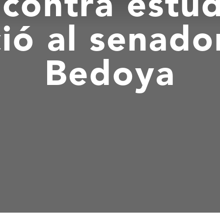
contra estu
ió al senador
Bedoya