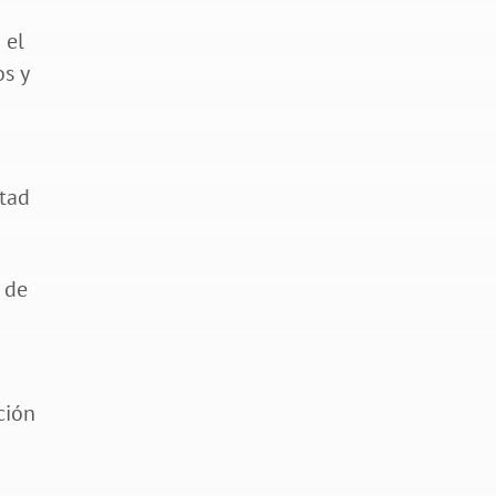
n
 el
os y
rtad
e de
ción