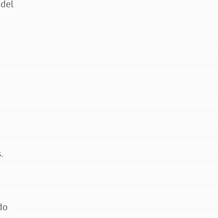
 del
.
do