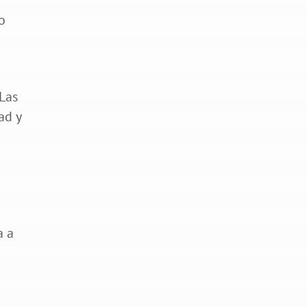
o
«Las
ad y
a a