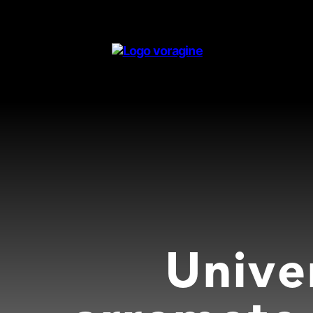
Voragine
Unive