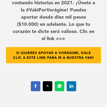
contando historias en 2021. ¡Únete a
la #VakiPorVorágine! Puedes
aportar desde diez mil pesos
($10.000) en adelante. Lo que tu
corazón te dicte será valioso. Clic en
el link >>>
SI QUIERES APOYAR A VORÁGINE, DALE
CLIC A ESTE LINK PARA IR A NUESTRA VAKI