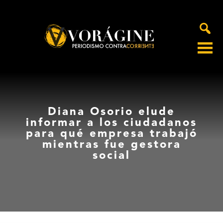
Voragine
Diana Osorio elude
informar a los ciudadanos
para qué empresa trabajó
mientras fue gestora
social