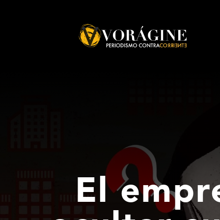
Voragine
El empr