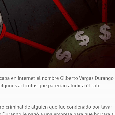
caba en internet el nombre Gilberto Vargas Durango
lgunos artículos que parecían aludir a él solo
tro criminal de alguien que fue condenado por lavar
gas Durango le pagó a una empresa para que borrara s