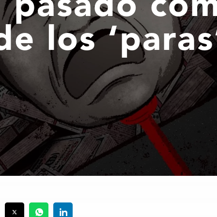
u pasado co
de los ‘paras