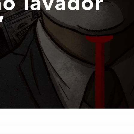
mo lavador
’