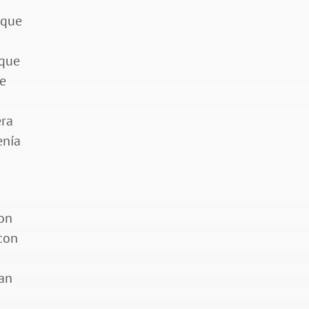
 que
 que
de
era
enía
ron
 con
ían