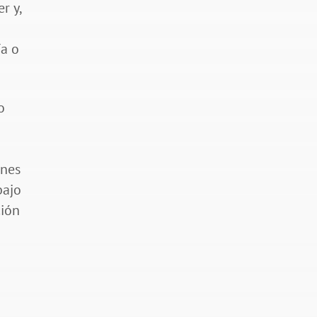
r y,
ía o
o
ones
bajo
ción