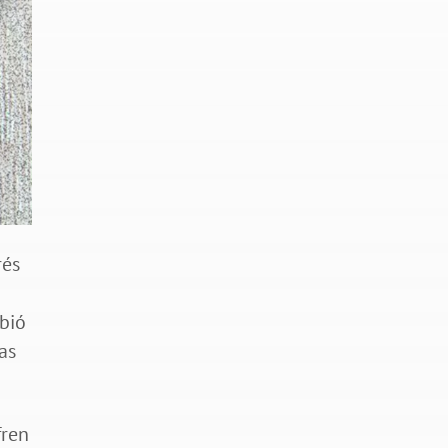
rés
bió
as
fren