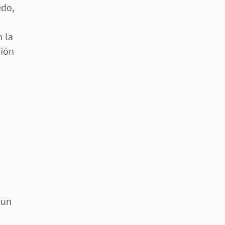
edo,
n la
ción
 un