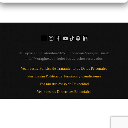
© Copyright - Colombia
2026 | Fundación Vorágine | mail:
info@voragine.co
| Todos los derechos reservados
Vea nuestra Política de Tratamiento de Datos Personales
Vea nuestra Política de Términos y Condiciones
Vea nuestro Aviso de Privacidad
Vea nuestras Directrices Editoriales