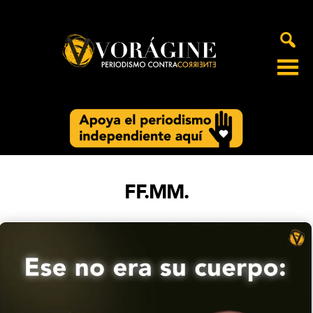
Voragine
FF.MM.