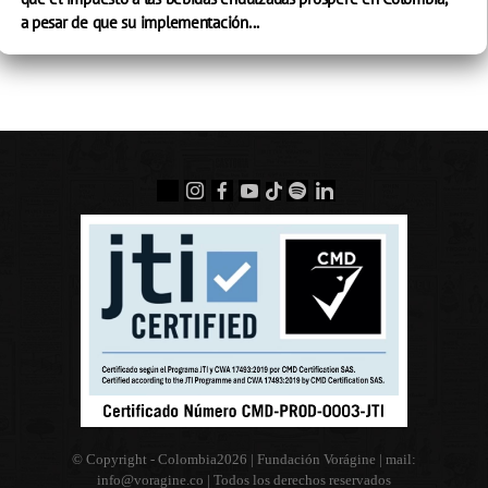
a pesar de que su implementación...
© Copyright - Colombia
2026 | Fundación Vorágine | mail:
info@voragine.co
| Todos los derechos reservados