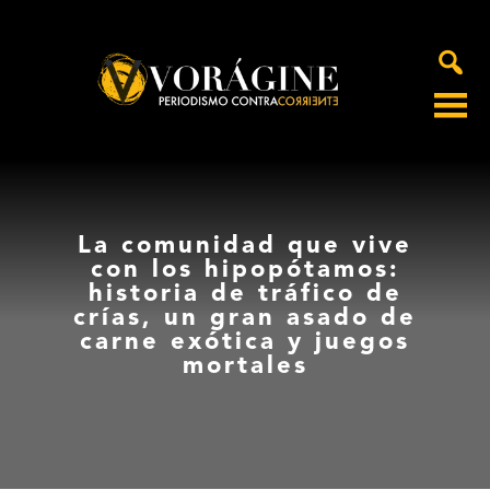
Voragine
La comunidad que vive
con los hipopótamos:
historia de tráfico de
crías, un gran asado de
carne exótica y juegos
mortales