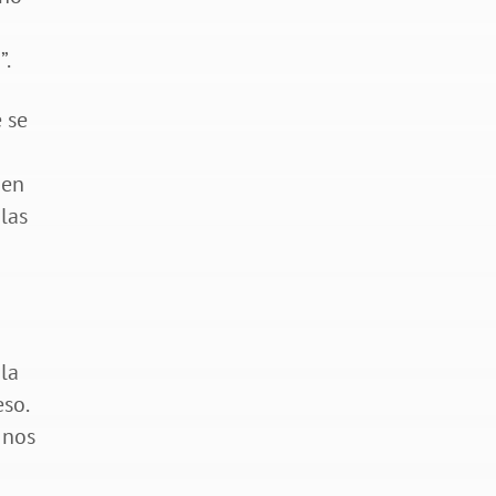
”.
 se
 en
las
n
la
so.
 nos