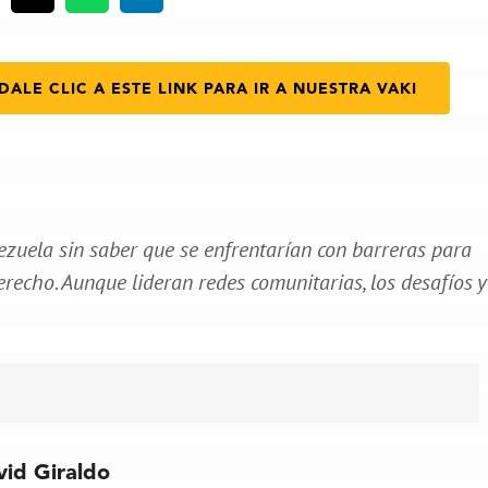
DALE CLIC A ESTE LINK PARA IR A NUESTRA VAKI
ezuela sin saber que se enfrentarían con barreras para
erecho. Aunque lideran redes comunitarias, los desafíos y
vid Giraldo