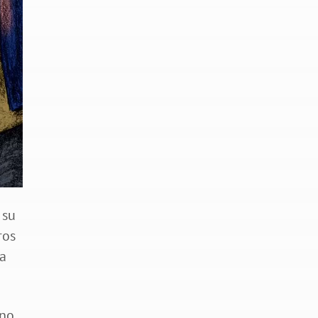
 su
ros
 a
 no