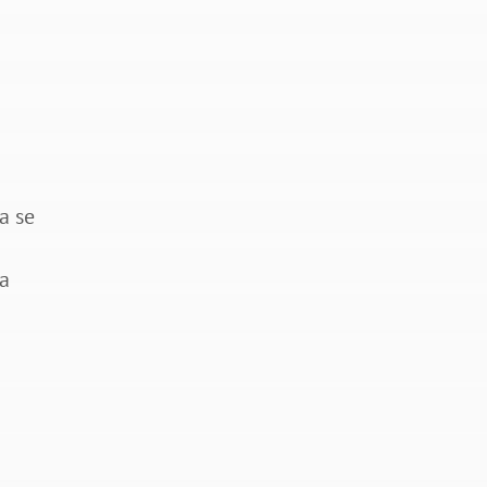
a
o
a se
ra