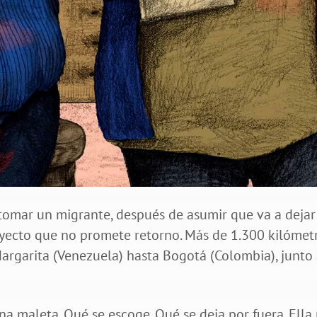
 tomar un migrante, después de asumir que va a dejar
rayecto que no promete retorno. Más de 1.300 kilómet
Margarita (Venezuela) hasta Bogotá (Colombia), junto
 maleta. Qué se escoge. Qué se deja por fuera. Ella