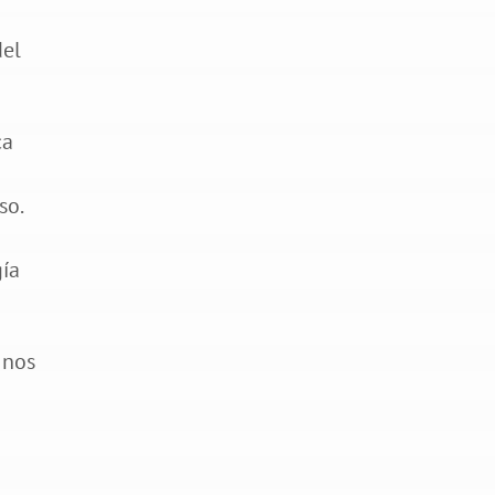
del
ca
so.
gía
 nos
.