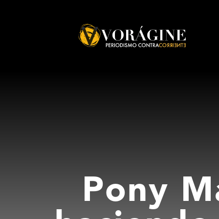
Voragine
Pony Ma