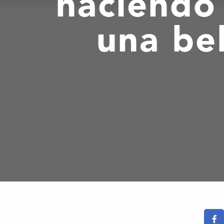
haciendo
una be