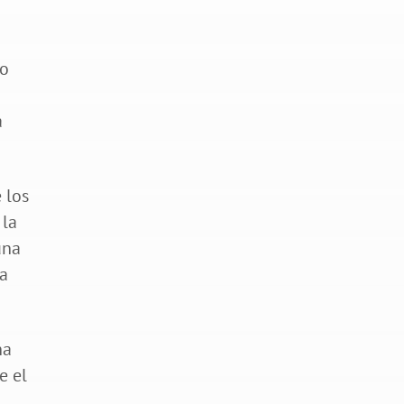
eo
a
 los
 la
una
ra
na
e el