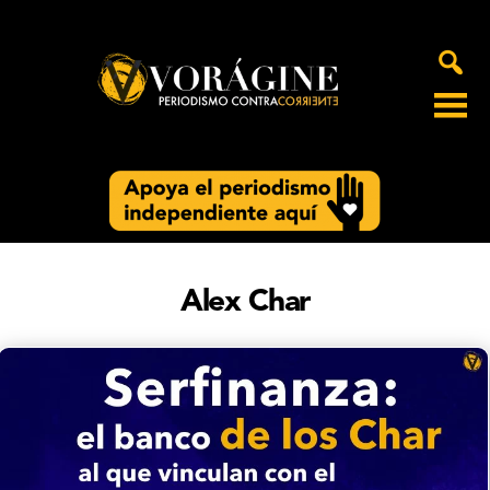
Voragine
Alex Char